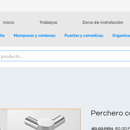
Inicio
Trabajos
Zona de instalación
cha
Mamparas y ventanas
Puertas y corredizas
Organiza
Perchero c
Precio
 80,00 PEN 
60,00 