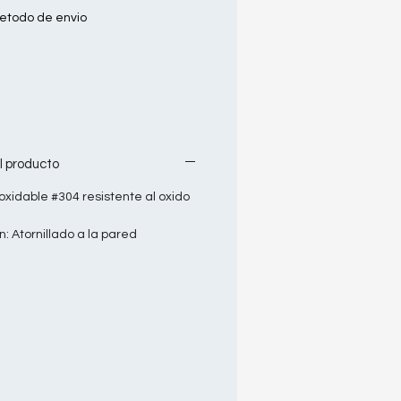
etodo de envio
l producto
noxidable #304 resistente al oxido
n: Atornillado a la pared