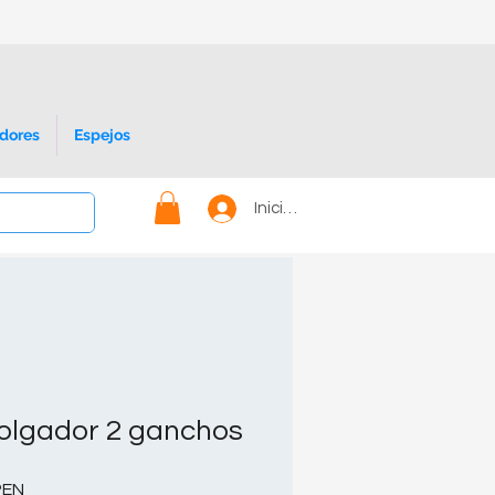
dores
Espejos
Iniciar sesión
olgador 2 ganchos
Precio de oferta
PEN