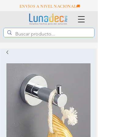
ENVÍOS A NIVEL NACION
AL🚚