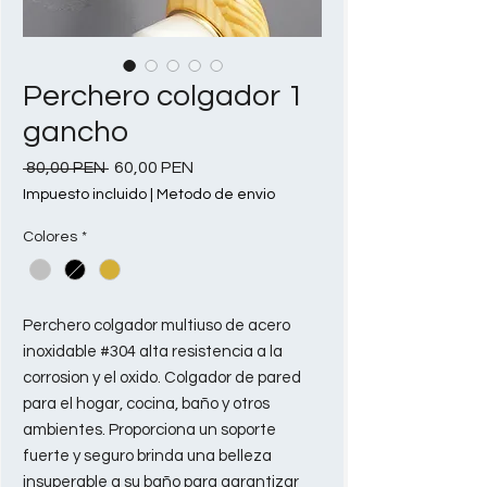
Perchero colgador 1
gancho
Precio
Precio de oferta
 80,00 PEN 
60,00 PEN
Impuesto incluido
|
Metodo de envio
Colores
*
Perchero colgador multiuso de acero
inoxidable #304 alta resistencia a la
corrosion y el oxido. Colgador de pared
para el hogar, cocina, baño y otros
ambientes. Proporciona un soporte
fuerte y seguro brinda una belleza
insuperable a su baño para garantizar