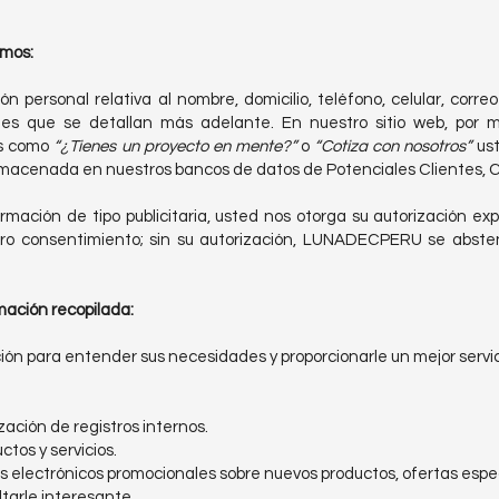
amos:
 personal relativa al nombre, domicilio, teléfono, celular, correo
nes que se detallan más adelante. En nuestro sitio web, por me
s como
“¿Tienes un proyecto en mente?”
o
“Cotiza con nosotros”
ust
lmacenada en nuestros bancos de datos de Potenciales Clientes, C
ormación de tipo publicitaria, usted nos otorga su autorización e
o consentimiento; sin su autorización, LUNADECPERU se absten
mación recopilada:
ón para entender sus necesidades y proporcionarle un mejor servicio
ación de registros internos.
tos y servicios.
os electrónicos promocionales sobre nuevos productos, ofertas espe
tarle interesante.