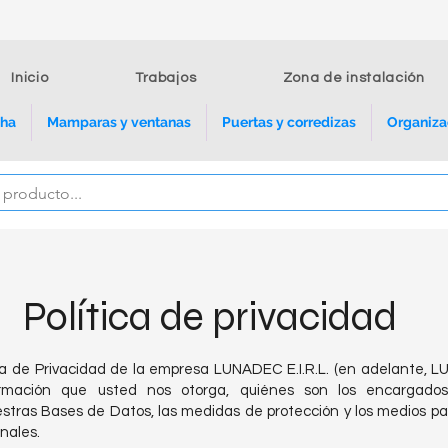
Inicio
Trabajos
Zona de instalación
cha
Mamparas y ventanas
Puertas y corredizas
Organiza
Política de privacidad
ica de Privacidad de la empresa LUNADEC E.I.R.L. (en adelante,
ormación que usted nos otorga, quiénes son los encargados
tras Bases de Datos, las medidas de protección y los medios pa
onales.