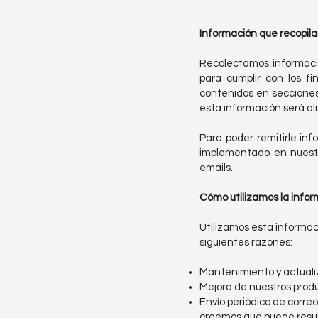
Información que recopil
Recolectamos información
para cumplir con los fi
contenidos en seccione
esta información será a
Para poder remitirle inf
implementado en nuestr
emails.
Cómo utilizamos la infor
Utilizamos esta informaci
siguientes razones:
Mantenimiento y actualiz
Mejora de nuestros produc
Envío periódico de corre
creemos que puede resul